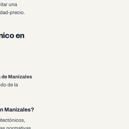
citar una
idad-precio.
nico en
 de Manizales
ndo de la
en Manizales?
itectónicos,
 las normativas