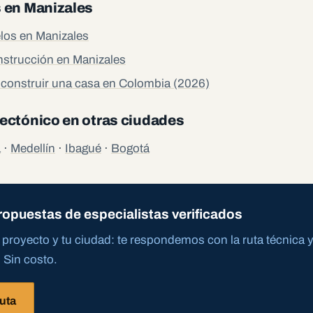
s en Manizales
los en Manizales
nstrucción en Manizales
construir una casa en Colombia (2026)
ectónico en otras ciudades
a
·
Medellín
·
Ibagué
·
Bogotá
opuestas de especialistas verificados
proyecto y tu ciudad: te respondemos con la ruta técnica 
 Sin costo.
ruta