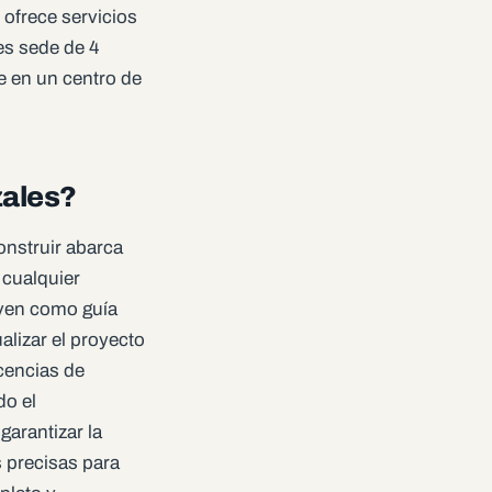
 ofrece servicios
es sede de 4
e en un centro de
zales?
onstruir abarca
 cualquier
rven como guía
alizar el proyecto
icencias de
do el
arantizar la
s precisas para