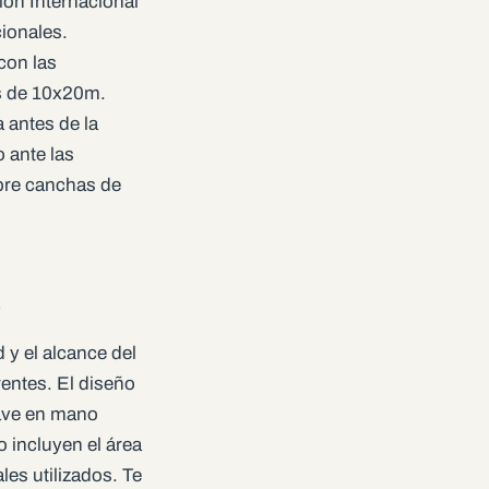
ón Internacional
ionales.
con las
s de 10x20m.
 antes de la
 ante las
bre canchas de
s
 y el alcance del
entes. El diseño
lave en mano
o incluyen el área
les utilizados. Te