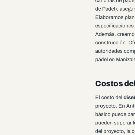
canchas de pádel
de Pádel), asegu
Elaboramos plano
especificaciones
Además, creamos 
construcción. Ofr
autoridades comp
pádel en Manizal
Costos del
El costo del
dise
proyecto. En Ant
básico puede par
pueden superar lo
del proyecto, la 