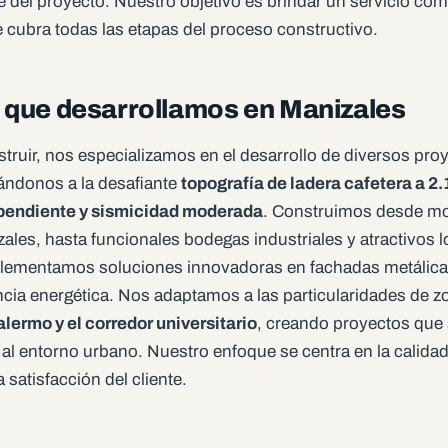
del proyecto. Nuestro objetivo es brindar un servicio com
 cubra todas las etapas del proceso constructivo.
 que desarrollamos en Manizales
truir, nos especializamos en el desarrollo de diversos pro
ándonos a la desafiante
topografía de ladera cafetera a 2
 pendiente y sismicidad moderada
. Construimos desde m
ales, hasta funcionales bodegas industriales y atractivos l
lementamos soluciones innovadoras en fachadas metálicas
encia energética. Nos adaptamos a las particularidades de 
alermo y el corredor universitario
, creando proyectos que 
l entorno urbano. Nuestro enfoque se centra en la calidad,
a satisfacción del cliente.