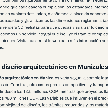
. Cumplimos rigurosamente con la normativa FIP (Federaci
rando que cada cancha cumpla con los estándares internac
s de cubierta detallados, diseñamos la placa de concreto 
 adecuadas y garantizamos las dimensiones reglamentaria
renders 3D realistas para que puedas visualizar tu cancha
ecemos un servicio integral que incluye el trámite completo
etentes. Visita nuestro sitio web para más información so
es.
 diseño arquitectónico en Manizale
ño arquitectónico en Manizales
varía según la complejidad
es de Construir, ofrecemos precios competitivos y transpar
tir desde los $3.5 millones COP, mientras que proyectos l
s $80 millones COP. Las variables que influyen en el preci
complejidad del diseño, los trámites requeridos y los materia