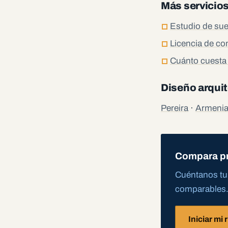
Más servicio
Estudio de sue
Licencia de co
Cuánto cuesta 
Diseño arquit
Pereira
·
Armeni
Compara pr
Cuéntanos tu 
comparables.
Iniciar mi 