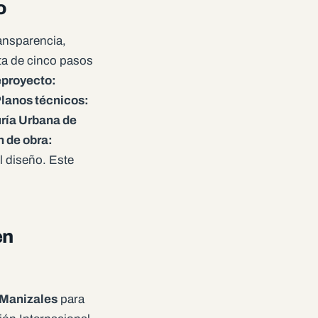
o
ransparencia,
sta de cinco pasos
eproyecto:
Planos técnicos:
uría Urbana de
n de obra:
l diseño. Este
en
 Manizales
para