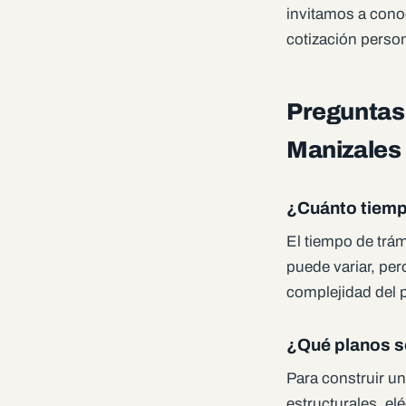
invitamos a cono
cotización person
Preguntas 
Manizales
¿Cuánto tiempo
El tiempo de trám
puede variar, per
complejidad del p
¿Qué planos se
Para construir un
estructurales, el