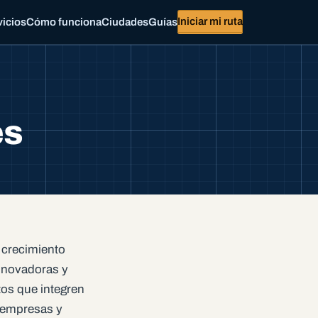
Iniciar mi ruta
vicios
Cómo funciona
Ciudades
Guías
es
 crecimiento
nnovadoras y
tos que integren
e empresas y