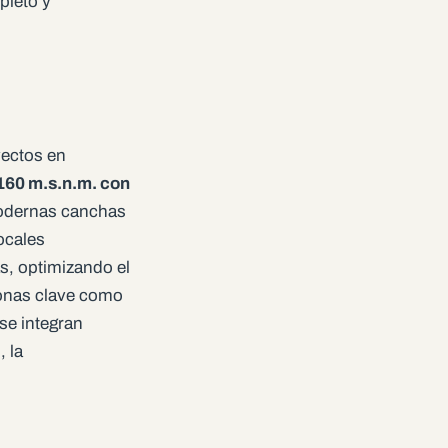
pleto y
yectos en
.160 m.s.n.m. con
odernas canchas
ocales
, optimizando el
zonas clave como
se integran
 la